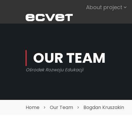
About project
OUR TEAM
Ośrodek Rozwoju Edukacji
Home
Our Team
Bogdan Kruszakin