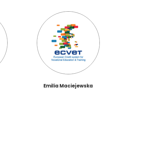
Emilia Maciejewska
Grz